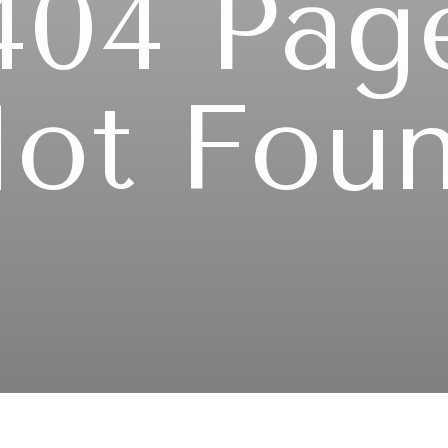
404 Pag
ot Fou